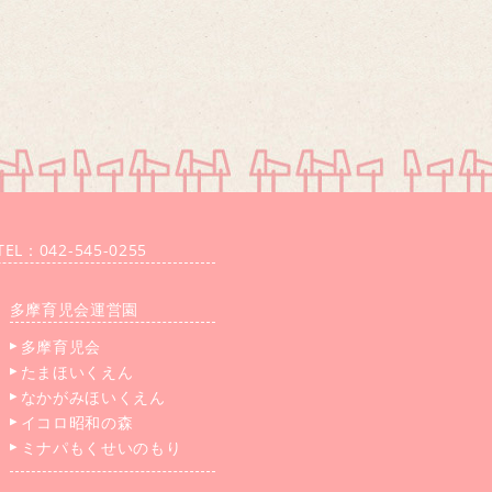
：042-545-0255
多摩育児会運営園
多摩育児会
たまほいくえん
なかがみほいくえん
イコロ昭和の森
ミナパもくせいのもり