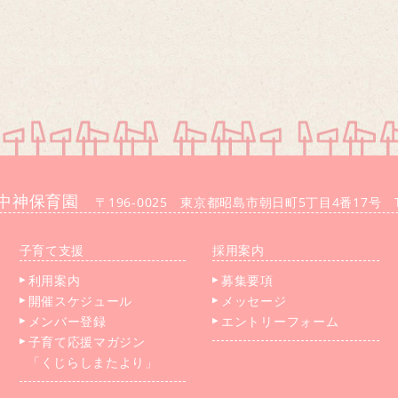
中神保育園
〒196-0025 東京都昭島市朝日町5丁目4番17号 TEL
子育て支援
採用案内
利用案内
募集要項
開催スケジュール
メッセージ
メンバー登録
エントリーフォーム
子育て応援マガジン
「くじらしまたより」