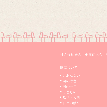
社会福祉法人 多摩育児会
園について
ごあんない
園の特色
園の一年
こどもの一日
見学・入園
日々の献立