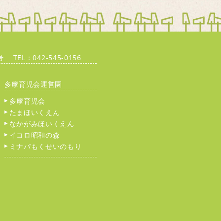
EL：042-545-0156
多摩育児会運営園
多摩育児会
たまほいくえん
なかがみほいくえん
イコロ昭和の森
ミナパもくせいのもり