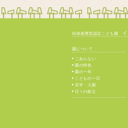
幼保連携型認定こども園
園について
ごあんない
園の特色
園の一年
こどもの一日
見学・入園
日々の献立