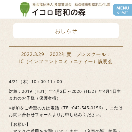
ナ
ビ
ゲ
ー
おしらせ
シ
ョ
ン
2022.3.29 2022年度 プレスクール：
を
IC（インファントコミュニティー）説明会
切
り
替
4/21（木）10：00-11：00
え
対象：2019（H31）年4月2日～2020（H32）年4月1日生
まれのお子様（保護者様）
※参加をご希望の方は電話（TEL:042-545-0156）、または
お問い合わせフォームよりお申し込みください。
【お願い】
・マスクの着用をお願いいたします。（入室の際、検温・