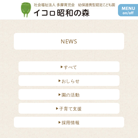
ナ
ビ
ゲ
ー
シ
NEWS
ョ
ン
を
切
すべて
り
替
おしらせ
え
園の活動
子育て支援
採用情報